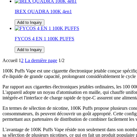
IREX QUADRA 100K 4en1
Add to Inquiry
FYCOS 4 EN 1 100K PUFFS
Add to Inquiry
Accueil
1
2
La dernière page
1/2
100K Puffs Vape est une cigarette électronique jetable conçue spécifi
d'e-liquide de grande capacité, prolongeant considérablement le cycle d
Par rapport aux cigarettes électroniques jetables ordinaires, les 100 00
L'appareil adopte un noyau d'atomisation en maille, qui chauffe unifor
intégrée-et l'interface de charge rapide de type-C assurent une aliment
En termes de sélection de nicotine, 100K Puffs propose plusieurs conc
consommateurs, ils peuvent découvrir un goût approprié. Cette configu
permettant aux partenaires de distribution de combiner facilement les ve
L'avantage de 100K Puffs Vape réside non seulement dans son nombre é
sa sélection de plusieurs nicotines, ce qui en fait un produit populaire 