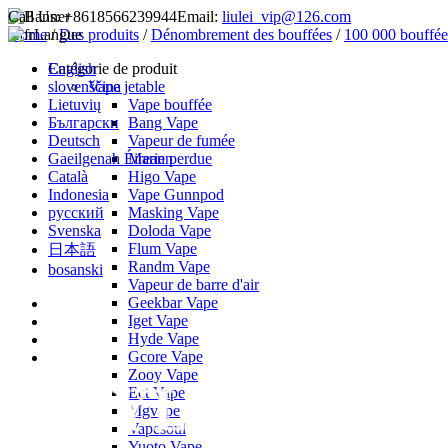
Call Us:
+8618566239944
Email:
liulei_vip@126.com
Home
Langue
/
Des produits
/
Dénombrement des bouffées
/
100 000 bouffée
English
Catégorie de produit
slovenščina
Vape jetable
Lietuvių
Vape bouffée
Български
Bang Vape
Deutsch
Vapeur de fumée
Gaeilgenah Éireann
Marie perdue
Català
Higo Vape
Indonesia
Vape Gunnpod
русский
Masking Vape
Svenska
Doloda Vape
Flum Vape
日本語
Randm Vape
bosanski
Vapeur de barre d'air
Geekbar Vape
Iget Vape
Hyde Vape
Gcore Vape
Zooy Vape
Ect Vape
Mgvape
Vapesoul
Yuoto Vape