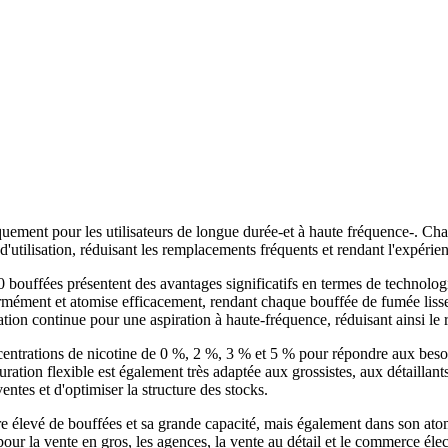
quement pour les utilisateurs de longue durée-et à haute fréquence-. Ch
'utilisation, réduisant les remplacements fréquents et rendant l'expérien
0 bouffées présentent des avantages significatifs en termes de technologi
mément et atomise efficacement, rendant chaque bouffée de fumée lisse, 
ation continue pour une aspiration à haute-fréquence, réduisant ainsi le 
entrations de nicotine de 0 %, 2 %, 3 % et 5 % pour répondre aux besoi
ration flexible est également très adaptée aux grossistes, aux détaill
ntes et d'optimiser la structure des stocks.
levé de bouffées et sa grande capacité, mais également dans son atomis
pour la vente en gros, les agences, la vente au détail et le commerce élect