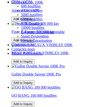
OEM / ODM
600 bouffées
Airmez Lux 100K
4000 bouffées
5000 bouffées
6000 bouffées
Add to Inquiry
8000 bouffées
10000 bouffées
Fizzy X-Espace 100 000 km
Cigarette électronique jetable
Stand d'exposition
Add to Inquiry
Noyau d'atomisation
Connaissances
Contactez-nous
MESII JUMEAUX VISIBLES 100K
Retour d'information
Add to Inquiry
Guêpe Double Saveur 100K Pro
Add to Inquiry
QQ BANG 100 000 bouffées
Add to Inquiry