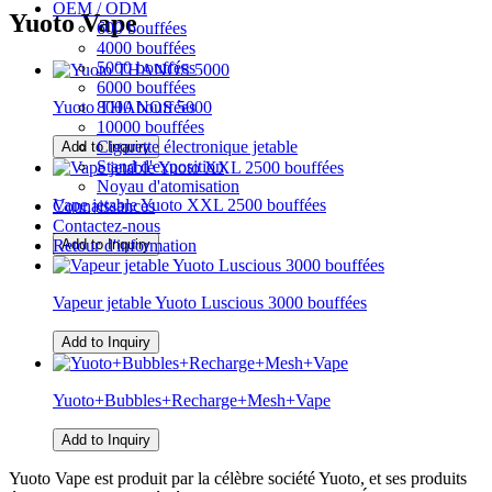
OEM / ODM
Yuoto Vape
600 bouffées
4000 bouffées
5000 bouffées
6000 bouffées
Yuoto THANOS 5000
8000 bouffées
10000 bouffées
Cigarette électronique jetable
Add to Inquiry
Stand d'exposition
Noyau d'atomisation
Vape jetable Yuoto XXL 2500 bouffées
Connaissances
Contactez-nous
Add to Inquiry
Retour d'information
Vapeur jetable Yuoto Luscious 3000 bouffées
Add to Inquiry
Yuoto+Bubbles+Recharge+Mesh+Vape
Add to Inquiry
Yuoto Vape est produit par la célèbre société Yuoto, et ses produits