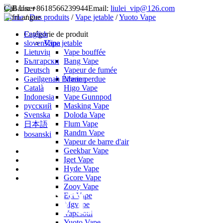
Call Us:
+8618566239944
Email:
liulei_vip@126.com
Home
Langue
/
Des produits
/
Vape jetable
/
Yuoto Vape
English
Catégorie de produit
slovenščina
Vape jetable
Lietuvių
Vape bouffée
Български
Bang Vape
Deutsch
Vapeur de fumée
Gaeilgenah Éireann
Marie perdue
Català
Higo Vape
Indonesia
Vape Gunnpod
русский
Masking Vape
Svenska
Doloda Vape
Flum Vape
日本語
Randm Vape
bosanski
Vapeur de barre d'air
Geekbar Vape
Iget Vape
Hyde Vape
Gcore Vape
Zooy Vape
Ect Vape
Mgvape
Vapesoul
Yuoto Vape